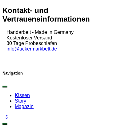
Zum
Kontakt- und
Inhalt
Vertrauensinformationen
springen
Handarbeit - Made in Germany
Kostenloser Versand
30 Tage Probeschlafen
info@uckermarkbett.de
Navigation
Kissen
Story
Magazin
0